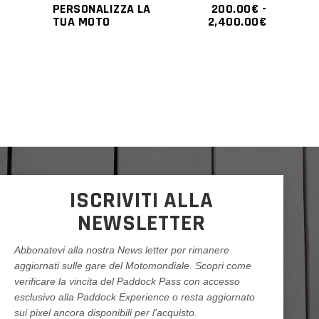
PERSONALIZZA LA
200.00
€
-
scelte
FASCIA
TUA MOTO
2,400.00
€
DI
nella
PREZZO:
pagina
DA
200.00€
del
A
prodotto
2,400.00
ISCRIVITI ALLA
NEWSLETTER
Abbonatevi alla nostra News letter per rimanere
aggiornati sulle gare del Motomondiale. Scopri come
verificare la vincita del Paddock Pass con accesso
esclusivo alla Paddock Experience o resta aggiornato
sui pixel ancora disponibili per l'acquisto.