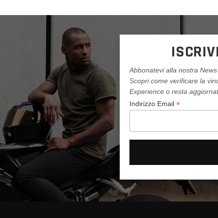
ISCRIV
Abbonatevi alla nostra News 
Scopri come verificare la vi
Experience o resta aggiornato
*
Indirizzo Email