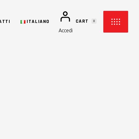
NO PRODUCTS IN THE CART.
CART
ATTI
ITALIANO
0
Accedi
PRODUCTS IN THE CART.